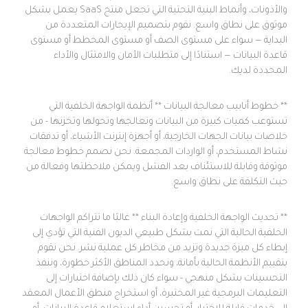
والأذونات، وأنماط البنية التحتية التي تجعل منتج SaaS يعمل بشكل
موثوق على نطاق واسع. نقوم بتصميم الإيجارات المتعددة من
البداية — سواء على مستوى الصف أو مستوى المخطط أو مستوى
قاعدة البيانات — استنادًا إلى متطلبات الأمان والامتثال والأداء
المحددة لديك.
** خطوط أنابيب معالجة البيانات ** أنظمة الواجهة الخلفية التي
تستوعب كميات كبيرة من البيانات وتعالجها وتحولها وتخزنها - من
خلاصات بيانات الجهات الخارجية، أو أجهزة إنترنت الأشياء، أو تدفقات
نشاط المستخدم، أو الواردات المجمعة. نحن نصمم خطوط معالجة
موثوقة وقابلة للاستئناف بعد الفشل ويمكن ملاحظتها وفعالة من
حيث التكلفة على نطاق واسع.
** تحديث الواجهة الخلفية وإعادة البناء ** غالبًا ما تتراكم الواجهات
الخلفية الحالية التي نمت بشكل طبيعي الديون الفنية التي تؤدي إلى
إبطاء كل ميزة جديدة وتزيد من مخاطر كل عملية نشر. نحن نقوم
بتقييم الأنظمة الحالية بأمانة، ونحدد المناطق الأكثر خطورة، وننفذ
التحسينات بشكل منهجي - سواء كان ذلك بإضافة اختبارات إلى
التعليمات البرمجية غير المختبرة، أو استخراج منطق الأعمال المعقد