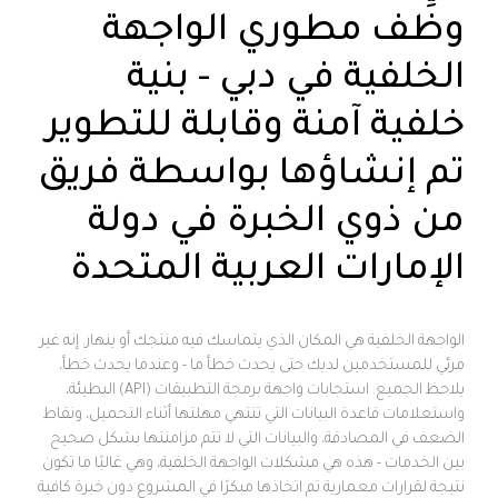
وظِّف مطوري الواجهة
الخلفية في دبي - بنية
خلفية آمنة وقابلة للتطوير
تم إنشاؤها بواسطة فريق
من ذوي الخبرة في دولة
الإمارات العربية المتحدة
الواجهة الخلفية هي المكان الذي يتماسك فيه منتجك أو ينهار. إنه غير
مرئي للمستخدمين لديك حتى يحدث خطأ ما - وعندما يحدث خطأ،
يلاحظ الجميع. استجابات واجهة برمجة التطبيقات (API) البطيئة،
واستعلامات قاعدة البيانات التي تنتهي مهلتها أثناء التحميل، ونقاط
الضعف في المصادقة، والبيانات التي لا تتم مزامنتها بشكل صحيح
بين الخدمات - هذه هي مشكلات الواجهة الخلفية، وهي غالبًا ما تكون
نتيجة لقرارات معمارية تم اتخاذها مبكرًا في المشروع دون خبرة كافية