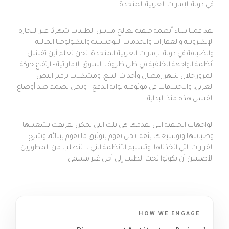
الجوائز
في دولة الإمارات العربية المتحدة.
تطوير تطبيقات الجوال
تصميم UI/UX
من نحن
لقد قمنا ببناء أنظمة خلفية تعالج ملايين الطلبات شهريًا عبر التجارة
حلول برمجية مخصصة
الإلكترونية والعقارات والخدمات اللوجستية والتكنولوجيا المالية
أنظمة ERP
تواصل معنا
والضيافة في دولة الإمارات العربية المتحدة. نحن نعلم أين تفشل
اختبار الجودة والأتمتة
أنظمة الواجهة الخلفية في ظل ظروف السوق الإماراتية - ارتفاع حركة
تصميم المنتجات ثلاثي الأبعاد
المرور خلال شهر رمضان وأحداث البيع، ومشكلات ترميز النص
أخرى
العربي، والاختلافات في موثوقية بوابة الدفع - ونحن نصمم ضد أوضاع
إنتاج فيديو 3D
الفشل هذه منذ البداية.
إعلانات السوشال
الفريق
حلول الأتمتة
تعزيز الموارد
الواجهات الخلفية التي نقدمها هي تلك التي يمكن لفريقك تشغيلها
وصيانتها وتوسيعها بثقة. نحن نقوم بتوثيق ما نقوم ببنائه، وشرح
أسئلة المقابلات
القرارات التي اتخذناها، وتسليم الأنظمة التي لا تتطلب من المطورين
الأصليين أن يكونوا تحت الطلب إلى أجل غير مسمى.
HOW WE ENGAGE