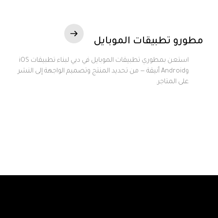
مطورو تطبيقات الموبايل
استعن بمطوري تطبيقات الموبايل في دبي لبناء تطبيقات iOS
وAndroid أنيقة — من تحديد المنتج وتصميم الواجهة إلى النشر
على المتاجر.