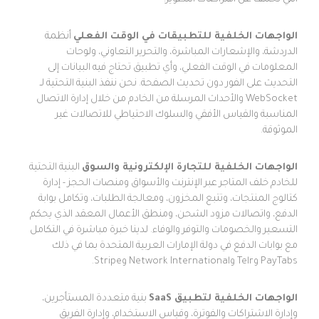
الواجهات الخلفية للتطبيقات في الوقت الفعلي
أنظمة
الدردشة، والإشعارات المباشرة، والتحرير التعاوني، ولوحات
المعلومات في الوقت الفعلي، وأي تطبيق تحتاج فيه البيانات إلى
التحديث على الفور دون تحديث الصفحة. نحن ننفذ البنية التحتية لـ
WebSocket والأحداث المرسلة من الخادم من خلال إدارة الاتصال
المناسبة والقياس الأفقي والسلوك الاحتياطي للاتصالات غير
الموثوقة.
الواجهات الخلفية للتجارة الإلكترونية والسوق
البنية التحتية
للخادم خلف المتاجر عبر الإنترنت والأسواق ومنصات الحجز - إدارة
كتالوج المنتجات، وتتبع المخزون، ومعالجة الطلبات، وتكامل بوابة
الدفع، واتصالات مزود الشحن، ومنطق الأعمال المعقد الذي يحكم
التسعير والخصومات والتوفر والوفاء. لدينا خبرة مباشرة في التكامل
مع بوابات الدفع في دولة الإمارات العربية المتحدة بما في ذلك
PayTabs وTelr وNetwork International وStripe.
الواجهات الخلفية لتطبيق SaaS
بنية متعددة المستأجرين،
وإدارة الاشتراكات والفوترة، وقياس الاستخدام، وإدارة الفريق