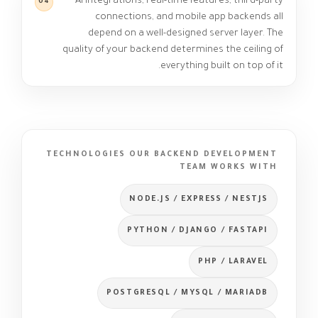
AI integrations, real-time features, third-party
04
connections, and mobile app backends all
depend on a well-designed server layer. The
quality of your backend determines the ceiling of
everything built on top of it.
TECHNOLOGIES OUR BACKEND DEVELOPMENT
TEAM WORKS WITH
NODE.JS / EXPRESS / NESTJS
PYTHON / DJANGO / FASTAPI
PHP / LARAVEL
POSTGRESQL / MYSQL / MARIADB