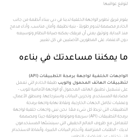
لتوقع عواقبها.
يقوم فريق تطوير الواجهة الخلفية لدينا في دبي ببناء أنظمة من جانب
الخادم مصممة لتدوم طويلاً - بنية نظيفة، وأمان مناسب، وأداء مدمج
منذ البداية، وتوثيق يعني أن فريقك يمكنه صيانة النظام وتوسيعه
دون الاعتماد على المطورين الأصليين في كل تغيير.
ما يمكننا مساعدتك في بناءه
الواجهات الخلفية لواجهة برمجة التطبيقات (API)
لتطبيقات الهاتف المحمول والويب
طبقة الخادم التي تعمل
على تشغيل تطبيق الهاتف المحمول أو الواجهة الأمامية للويب -
مصادقة المستخدم، وتخزين البيانات واسترجاعها، ومنطق الأعمال،
وعمليات تكامل الجهات الخارجية، ونقاط نهاية واجهة برمجة
التطبيقات التي تربط كل شيء معًا. نحن نبني واجهات خلفية لواجهة
برمجة التطبيقات (API) سريعة وموثوقة وموثقة جيدًا ومصممة
للتعامل مع ظروف العالم الحقيقي التي سينشئها المستخدمون
لديك - الطلبات المتزامنة، وأحجام البيانات الكبيرة، وأنماط الاستخدام
التي تختلف عن افتراضات التطوير.