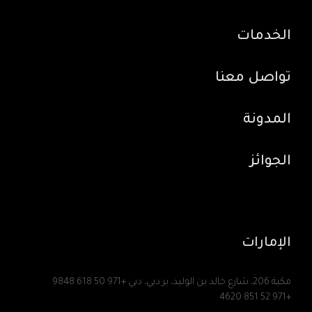
الخدمات
تواصل معنا
المدونة
الجوائز
الإمارات
مكية 206، شارع خالد بن الوليد، بر دبي، دبي
+971 50 618 9848
+971 52 851 4620