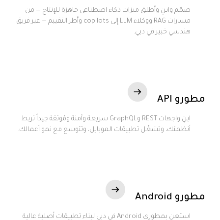
صمّم وابنِ وأطلق ميزات ذكاء اصطناعي جاهزة للإنتاج — من
مسارات RAG ووكلاء LLM إلى copilots وأطر التقييم — عبر فريق
هندسي خبير في دبي.
مطورو API
ابنِ واجهات REST وGraphQL سريعة وآمنة ومُوثقة جيداً تربط
أنظمتك، وتشغّل تطبيقات الموبايل، وتتوسع مع نمو أعمالك.
مطورو Android
استعن بمطوري Android في دبي لبناء تطبيقات أصلية عالية