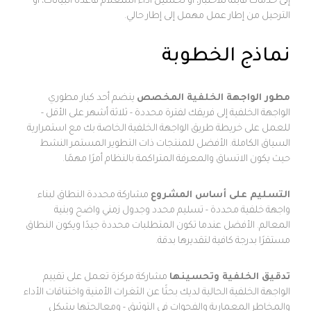
إلى خدمات قابلة للاختبار، أو تحسين أداء استعلام قاعدة البيانات، أو
الترحيل من إطار عمل مهمل إلى إطار حالي.
نماذج الخطوبة
مطور الواجهة الخلفية المخصص
ينضم أحد كبار مطوري
الواجهة الخلفية إلى فريقك لفترة محددة - ثلاثة أشهر على الأقل -
للعمل على خريطة طريق الواجهة الخلفية الخاصة بك مع استمرارية
السياق الكاملة. الأفضل للمنتجات ذات التطوير المستمر النشط
حيث يكون الاتساق والمعرفة المتراكمة بالنظام أمرًا مهمًا.
التسليم على أساس المشروع
مشاركة محددة النطاق لبناء
واجهة خلفية محددة - تسليم محدد وجدول زمني واضح وبنية
المعالم. الأفضل عندما تكون المتطلبات محددة جيدًا ويكون النطاق
مستقرًا بدرجة كافية لتقديرها بدقة.
تدقيق الخلفية وتحسينها
مشاركة مركزة تعمل على تقييم
الواجهة الخلفية الحالية لديك بحثًا عن الثغرات الأمنية واختناقات الأداء
والمخاطر المعمارية والفجوات في التوثيق - ومعالجتها بشكل