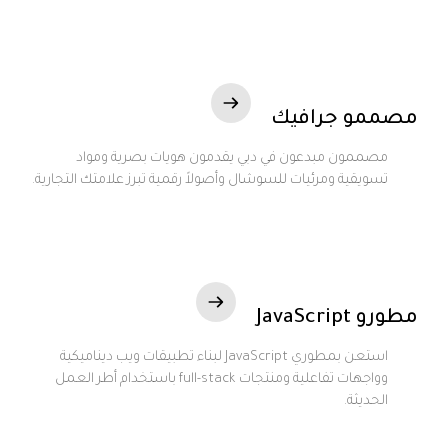
مصممو جرافيك
مصممون مبدعون في دبي يقدمون هويات بصرية ومواد
تسويقية ومرئيات للسوشال وأصولاً رقمية تبرز علامتك التجارية.
مطورو JavaScript
استعن بمطوري JavaScript لبناء تطبيقات ويب ديناميكية
وواجهات تفاعلية ومنتجات full-stack باستخدام أطر العمل
الحديثة.